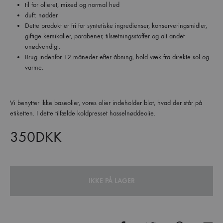
til for olieret, mixed og normal hud
duft: nødder
Dette produkt er fri for syntetiske ingredienser, konserveringsmidler,
giftige kemikalier, parabener, tilsætningsstoffer og alt andet
unødvendigt.
Brug indenfor 12 måneder efter åbning, hold væk fra direkte sol og
varme.
Vi benytter ikke baseolier, vores olier indeholder blot, hvad der står på
etiketten. I dette tilfælde koldpresset hasselnøddeolie.
350
DKK
IKKE PÅ LAGER