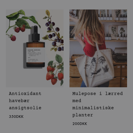
Antioxidant
Mulepose i lærred
havebær
med
ansigtsolie
minimalistiske
planter
350
DKK
200
DKK