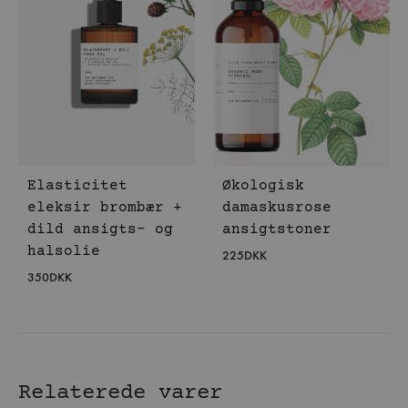
Elasticitet
Økologisk
eleksir brombær +
damaskusrose
dild ansigts- og
ansigtstoner
halsolie
225
DKK
350
DKK
Relaterede varer