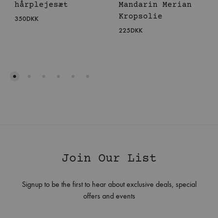
hårplejesæt
Mandarin Merian
Kropsolie
350
DKK
225
DKK
Join Our List
Signup to be the first to hear about exclusive deals, special
offers and events