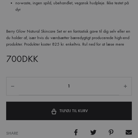
no-waste, ingen spild, ubehandlet, vegansk hudpleje. Ikke testet på
dyr
Berry Glow Natural Skincare Set er en fantastisk gave til dig selv eller en
du holder af, især hvis du værdsætter bæredygtigt producerede high-end
produkter. Produkter koster 825 kr. enkeltvis. Rul ned for at læse mere
700
DKK
TILFØJ TIL KURV
SHARE