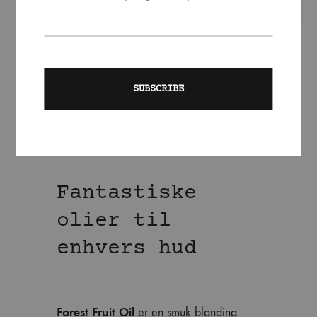
Fantastiske
olier til
enhvers hud
Forest Fruit Oil
er en smuk blanding