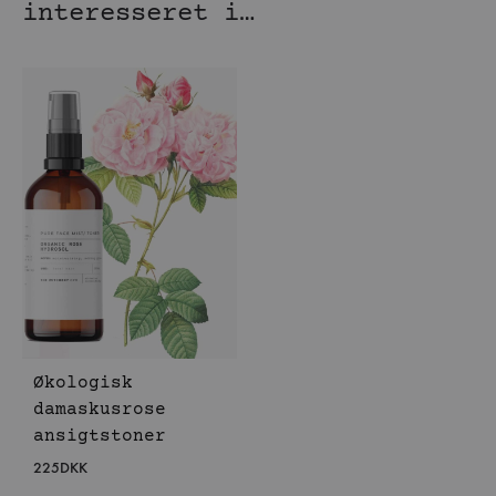
interesseret i…
Økologisk
damaskusrose
ansigtstoner
225
DKK