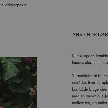
te virkningsevne.
ANVENDELS
Klinisk øgede kombin
hudens elasticitet m
Vi anbefaler at brug
områder, hvor du ople
kan både bruge olien
med en anden olie (e
mellem-fed, og dufter