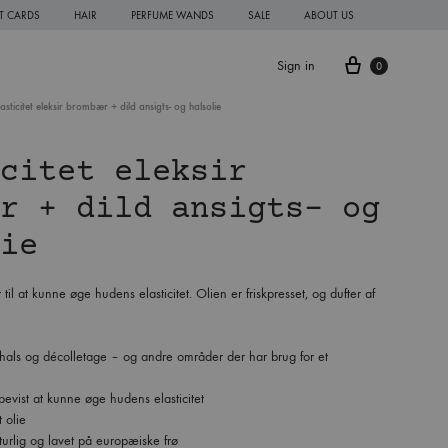
FT CARDS
HAIR
PERFUME WANDS
SALE
ABOUT US
Cart
Sign in
0
lasticitet eleksir brombær + dild ansigts- og halsolie
citet eleksir
r + dild ansigts- og
ie
 til at kunne øge hudens elasticitet. Olien er friskpresset, og dufter af
t, hals og décolletage – og andre områder der har brug for et
bevist at kunne øge hudens elasticitet
 olie
urlig og lavet på europæiske frø