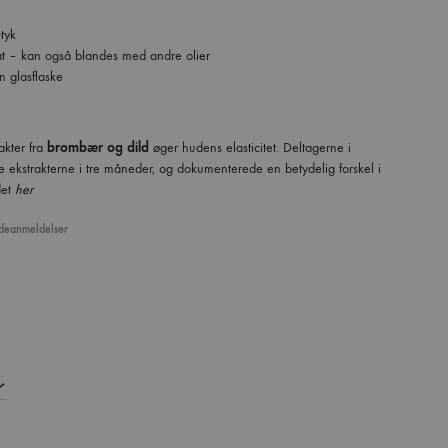
-tyk
t – kan også blandes med andre olier
n glasflaske
rakter fra
brombær og dild
øger hudens elasticitet. Deltagerne i
 ekstrakterne i tre måneder, og dokumenterede en betydelig forskel i
et
her
eanmeldelser
sed on
1
customer rating