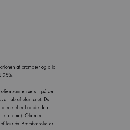
E
ationen af brombær og dild
ed 25%.
e olien som en serum på de
ver tab af elasticitet. Du
 alene eller blande den
ller creme). Olien er
 af lakrids. Brombærolie er