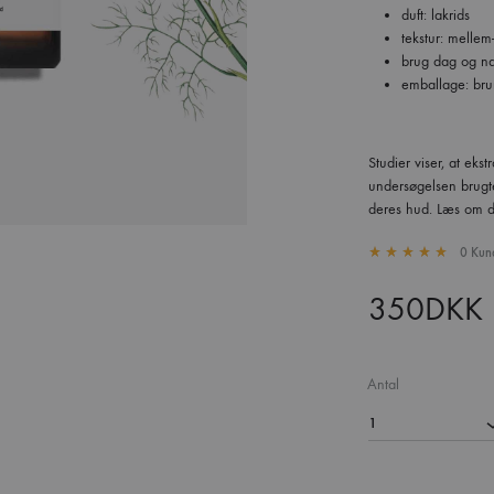
duft: lakrids
tekstur: mellem
brug dag og na
emballage: bru
Studier viser, at ekst
undersøgelsen brugte
deres hud. Læs om d
0
Kund
Rated
5.00
out of 5 ba
350
DKK
Antal
1