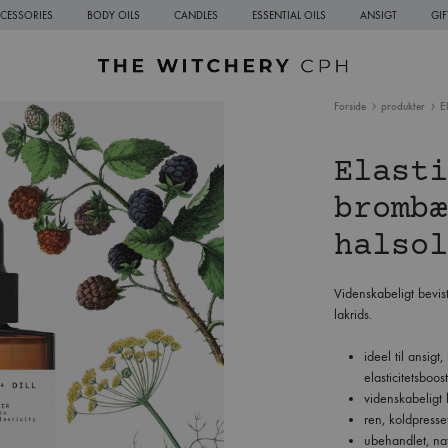
CESSORIES
BODY OILS
CANDLES
ESSENTIAL OILS
ANSIGT
GI
The
Sustainable
Forside
produkter
E
Witchery
Natural
CPH
Skincare
Elasti
from
Copenhagen
brombæ
halsol
Videnskabeligt bevist
lakrids.
ideel til ansig
elasticitetsboost
videnskabeligt 
ren, koldpresset
ubehandlet, nat