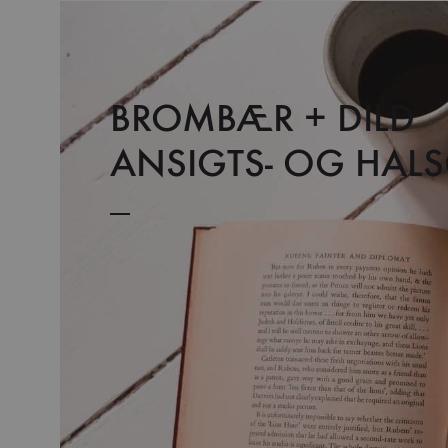
BROMBÆR + DILD
ANSIGTS- OG HALS