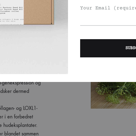
Your Email (requir
 fald i produktionen
ulterer i at huden
t strække og
asticitet i huden.
laphed og “hængende”
lletage.
n-genekspression og
indsker dermed
ollagen- og LOXL1-
er i en forbedret
e hudeksplantater.
ter blandet sammen