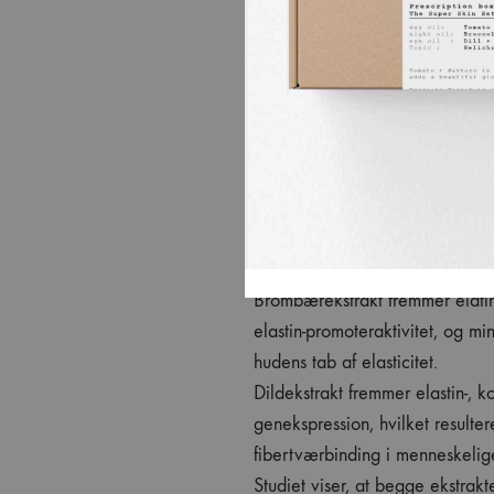
dild øger hudens elasticitet
Vores hud mister med alderen et
af strukturel elastin, hvilket res
mister noget af dens evne til a
sammentrække, altså et tab af el
Det bliver synligt i form af s
hud, især i ansigt, hals og deco
Brombærekstrakt fremmer elati
elastin-promoteraktivitet, og m
hudens tab af elasticitet.
Dildekstrakt fremmer elastin-, k
genekspression, hvilket resulter
fibertværbinding i menneskelig
Studiet viser, at begge ekstrak