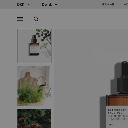
DKK
Dansk
SHOP ALL
AC
DKK
Dansk
Search
Menu
EUR
English
SS2018
Dresses
Accessories
Footwear
Sweatshirt