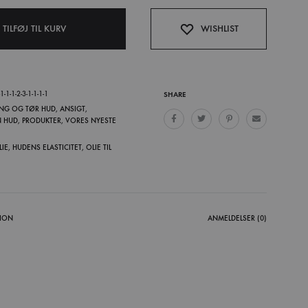
TILFØJ TIL KURV
WISHLIST
1-1-1-2-3-1-1-1-1
SHARE
NG OG TØR HUD
,
ANSIGT
,
 HUD
,
PRODUKTER
,
VORES NYESTE
LIE
,
HUDENS ELASTICITET
,
OLIE TIL
TION
ANMELDELSER (0)