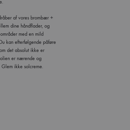
e.
dråber af vores brombær +
ellem dine håndflader, og
 områder med en mild
u kan efterfølgende påføre
om det absolut ikke er
 olien er nærende og
v. Glem ikke solcreme.