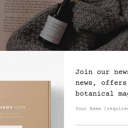
Join our new
news, offers
botanical ma
ASTICITET
Your Name (require
ingen af brombær og