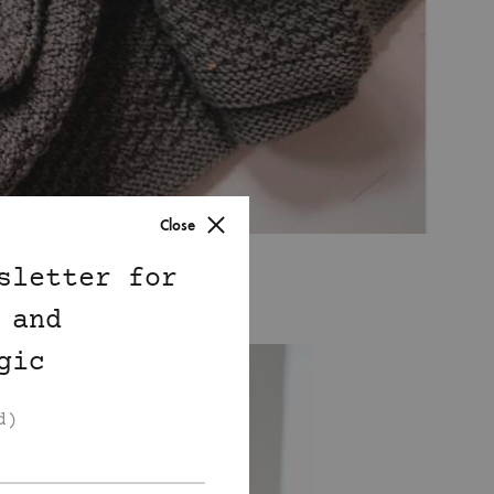
Close
sletter for
 and
gic
d)