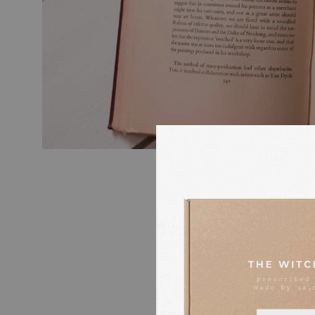
ØGER HUDENS EL
Et nyere studie viser, at bland