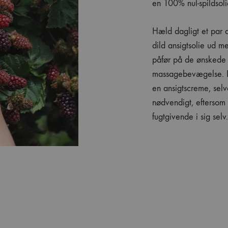
en 100% nul-spildsoli
Hæld dagligt et par 
dild ansigtsolie ud m
påfør på de ønskede
massagebevægelse. D
en ansigtscreme, selv
nødvendigt, eftersom
fugtgivende i sig sel