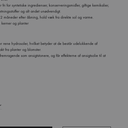
 fri for syntetiske ingredienser, konserveringsmidler, giftige kemikalier,
ætningsstoffer og alt andet unødvendigt.
12 måneder efter åbning, hold væk fra direkte sol og varme.
 kerner og planter
er rene hydrosoler, hvilket betyder at de består udelukkende af
akt fra planter og blomster.
remragende som ansigtstonere, og får effekterne af ansigtsolie til at