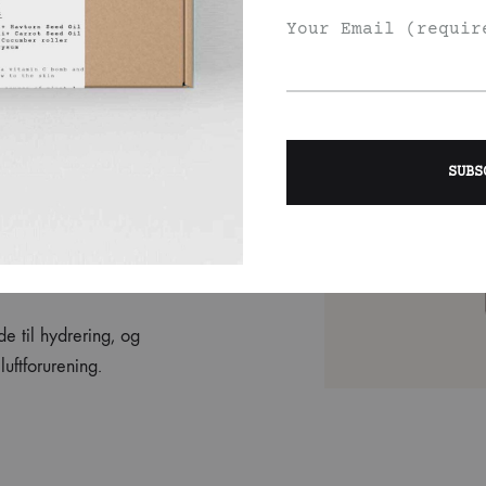
Your Email (requir
dt plante, der pryder
ugt i århundreder
r som cikoriesyre, der
t, inflammeret hud,
kne.
kaber reducerer akne
e til hydrering, og
luftforurening.