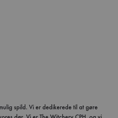
ig spild. Vi er dedikerede til at gøre
 vores dør. Vi er The Witchery CPH, og vi