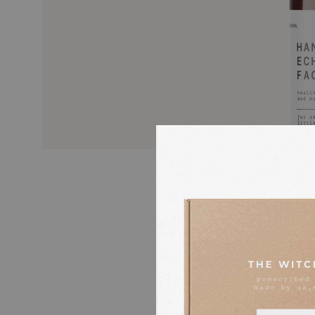
PURPURSOLHATTE
FORDELE FOR HU