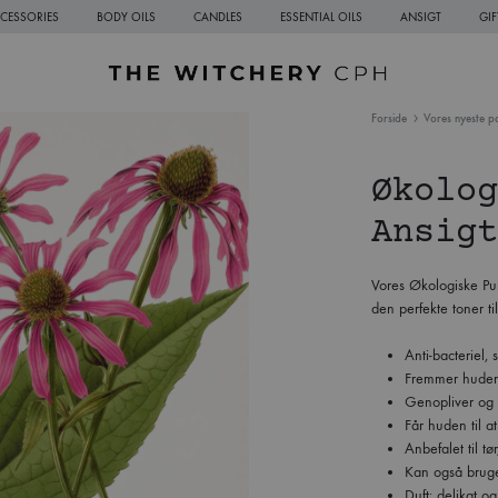
CESSORIES
BODY OILS
CANDLES
ESSENTIAL OILS
ANSIGT
GI
The
Sustainable
Forside
Vores nyeste pa
Witchery
Natural
CPH
Skincare
Økolog
from
Copenhagen
Ansigt
Vores Økologiske Pur
den perfekte toner ti
Anti-bacteriel
Fremmer huden
Genopliver og 
Får huden til a
Anbefalet til 
Kan også bruge
Duft: delikat og