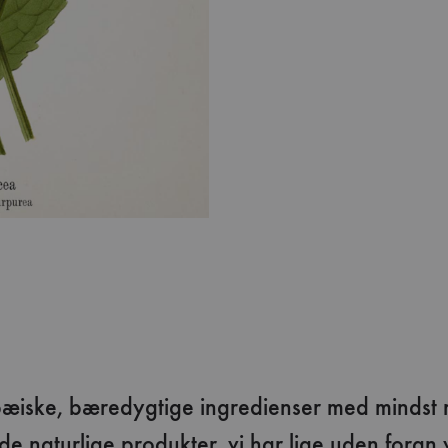
æiske, bæredygtige ingredienser med mindst mul
de naturlige produkter, vi har lige uden foran