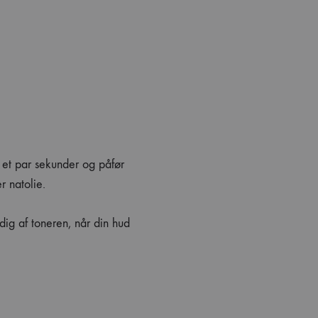
E
t et par sekunder og påfør
r natolie.
ig af toneren, når din hud