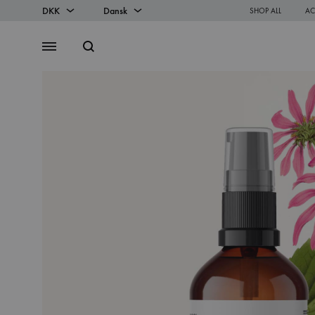
DKK
Dansk
SHOP ALL
AC
DKK
Dansk
Search
Menu
EUR
English
SS2018
Dresses
Accessories
Footwear
Sweatshirt