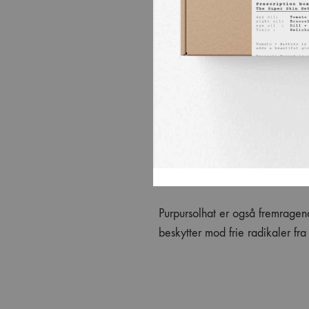
Purpursolhat er en smuk, velken
manges haver. Den er blevet br
som helende lægemiddel.
Den indeholder naturlige stoffe
hjælper med at berolige irritere
som f.eks. hud med eksem og a
Plantens antimikrobielle egens
og helbreder huden.
Purpursolhat er også fremragend
beskytter mod frie radikaler fra 