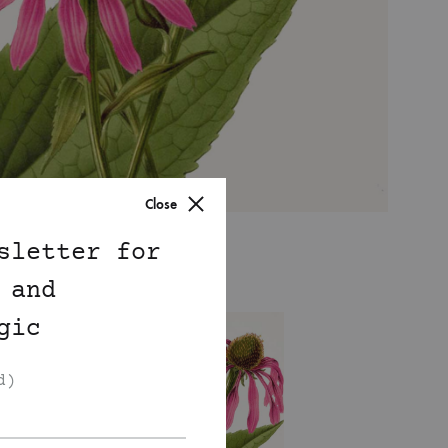
Close
sletter for
 and
gic
d)