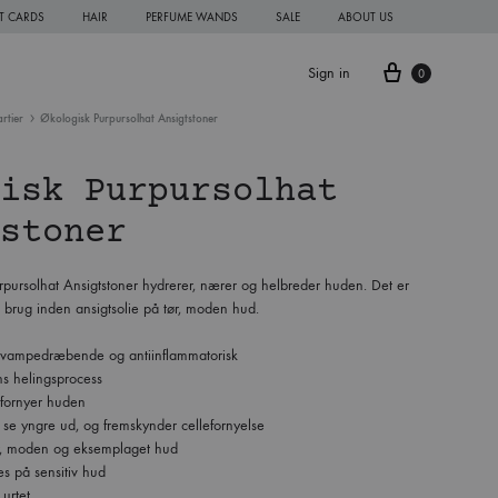
FT CARDS
HAIR
PERFUME WANDS
SALE
ABOUT US
Cart
Sign in
0
rtier
Økologisk Purpursolhat Ansigtstoner
isk Purpursolhat
stoner
pursolhat Ansigtstoner hydrerer, nærer og helbreder huden. Det er
l brug inden ansigtsolie på tør, moden hud.
, svampedræbende og antiinflammatorisk
s helingsprocess
fornyer huden
t se yngre ud, og fremskynder cellefornyelse
tør, moden og eksemplaget hud
s på sensitiv hud
 urtet