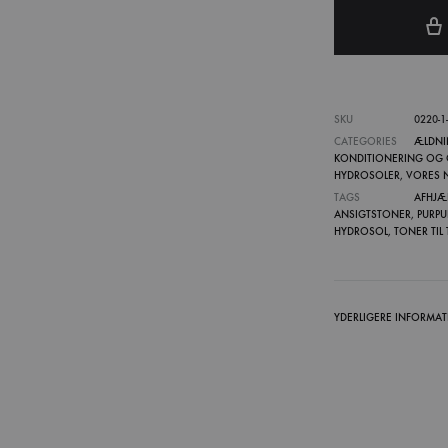
SKU
0220-1-1
CATEGORIES
ÆLDNI
KONDITIONERING OG
HYDROSOLER
,
VORES N
TAGS
AFHJÆ
ANSIGTSTONER
,
PURPU
HYDROSOL
,
TONER TIL
YDERLIGERE INFORMA