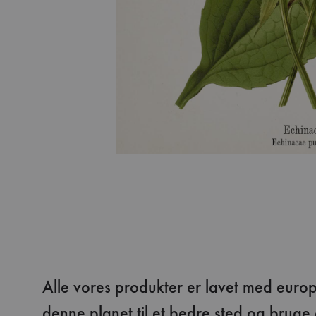
Alle vores produkter er lavet med europ
denne planet til et bedre sted og bruge 