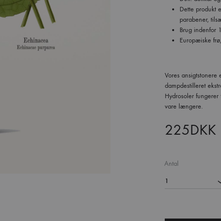
Dette produkt er
parabener, tils
Brug indenfor 
Europæiske frø,
Vores ansigtstonere 
dampdestilleret ekstr
Hydrosoler fungerer f
vare længere.
225
DKK
Antal
1