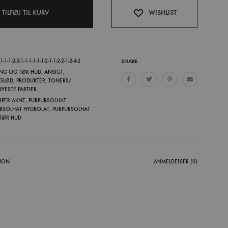
TILFØJ TIL KURV
WISHLIST
-1-1-2-3-1-1-1-1-1-1-2-1-1-2-2-1-2-4-2
SHARE
NG OG TØR HUD
,
ANSIGT
,
 GLØD
,
PRODUKTER
,
TONERS/
YESTE PARTIER
LPER AKNE
,
PURPURSOLHAT
RSOLHAT HYDROLAT
,
PURPURSOLHAT
 TØR HUD
TION
ANMELDELSER (0)