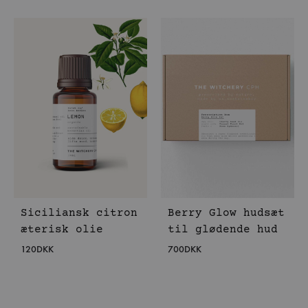
Siciliansk citron
Berry Glow hudsæt
æterisk olie
til glødende hud
120
DKK
700
DKK