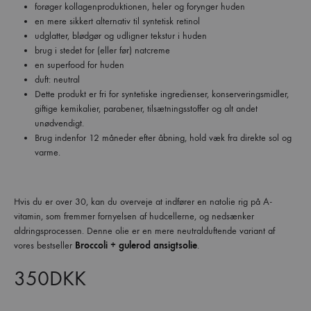
forøger kollagenproduktionen, heler og forynger huden
en mere sikkert alternativ til syntetisk retinol
udglatter, blødgør og udligner tekstur i huden
brug i stedet for (eller før) natcreme
en superfood for huden
duft: neutral
Dette produkt er fri for syntetiske ingredienser, konserveringsmidler,
giftige kemikalier, parabener, tilsætningsstoffer og alt andet
unødvendigt.
Brug indenfor 12 måneder efter åbning, hold væk fra direkte sol og
varme.
Hvis du er over 30, kan du overveje at indfører en natolie rig på A-
vitamin, som fremmer fornyelsen af hudcellerne, og nedsænker
aldringsprocessen. Denne olie er en mere neutralduftende variant af
vores bestseller
Broccoli + gulerod ansigtsolie
.
350
DKK