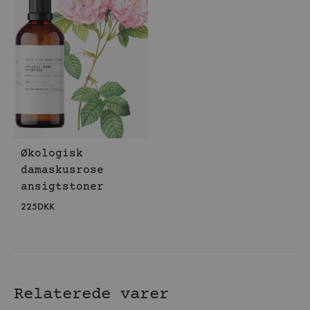
Økologisk
damaskusrose
ansigtstoner
225
DKK
Relaterede varer