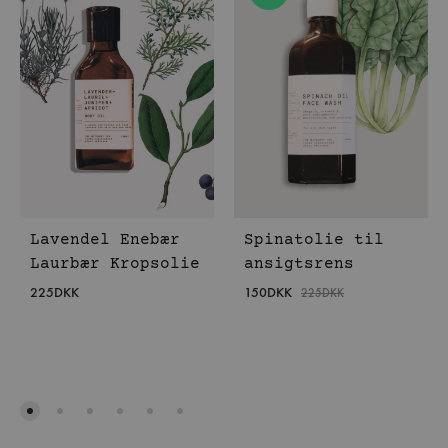
Lavendel Enebær
Spinatolie til
Laurbær Kropsolie
ansigtsrens
225
DKK
150
DKK
225
DKK