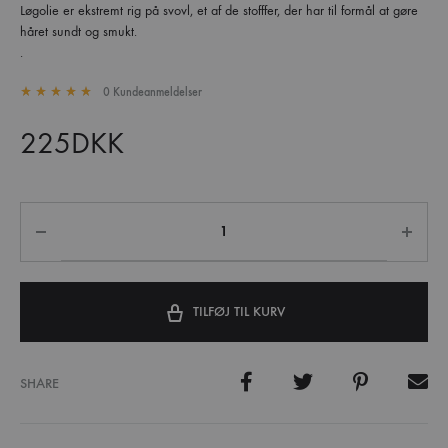
Løgolie er ekstremt rig på svovl, et af de stofffer, der har til formål at gøre
håret sundt og smukt.
.
0
Kundeanmeldelser
Rated
5.00
out of 5 based on
1
customer rating
225
DKK
TILFØJ TIL KURV
SHARE