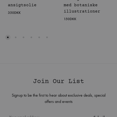
ansigtsolie
med botaniske
illustrationer
350
DKK
150
DKK
Join Our List
Signup to be the first to hear about exclusive deals, special
offers and events