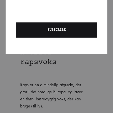
Hvorfor
rapsvoks
Raps er en almindelig afgrøde, der
gror i det nordlige Europa, og laver
en skøn, bæredygtig voks, der kan
bruges til lys.