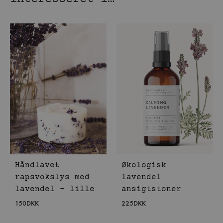
Håndlavet
Økologisk
rapsvokslys med
lavendel
lavendel – lille
ansigtstoner
150
DKK
225
DKK