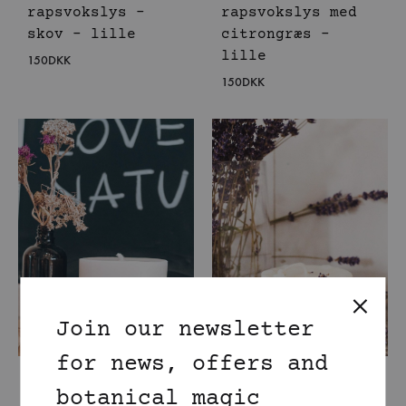
rapsvokslys –
rapsvokslys med
skov – lille
citrongræs –
lille
150
DKK
150
DKK
Join our newsletter
for news, offers and
Håndlavet
Håndlavet
botanical magic
rapsvokslys med
rapsvokslys med