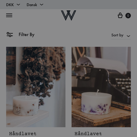
DKK
Dansk
Cart
DKK
Dansk
0
EUR
English
Filter By
Sort by
Håndlavet
Håndlavet